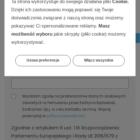
Ta strona wykorzystuje do swojego działania pliki
Cookie.
Dzięki ich zastosowaniu mogą poprawić się Twoje
doświadczenia związane z naszą stroną oraz możemy
Twoje stanowisko w firmie: *
pokazywać Ci spersonalizowane reklamy.
Masz
możliwość wyboru
jakie skrypty (pliki cookie) możemy
wykorzystywać.
Nazwa firmy: *
Ustaw preferencje
Włącz wszystkie
NIP: *
Wyrażam zgodę na przetwarzanie danych osobowych
zawartych w formularzu przez Ewitryna Kędzierski,
Szafraniec Sp.j. w celu kontaktu ze mną. Więcej
przeczytaj w
polityce prywatności
.
Zgodnie z artykułem 6 ust. 1 lit Rozporządzenia
Parlamentu Europejskiego i Rady UE 2016/679 z