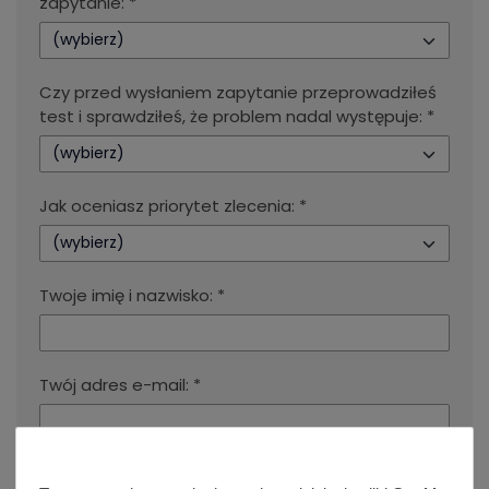
zapytanie: *
(wybierz)
Czy przed wysłaniem zapytanie przeprowadziłeś
test i sprawdziłeś, że problem nadal występuje: *
(wybierz)
Jak oceniasz priorytet zlecenia: *
(wybierz)
Twoje imię i nazwisko: *
Twój adres e-mail: *
Twój numer telefonu kontaktowego: *