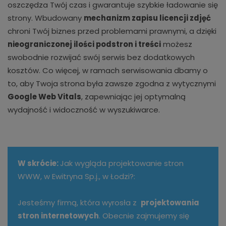
oszczędza Twój czas i gwarantuje szybkie ładowanie się
strony. Wbudowany
mechanizm zapisu licencji zdjęć
chroni Twój biznes przed problemami prawnymi, a dzięki
nieograniczonej ilości podstron i treści
możesz
swobodnie rozwijać swój serwis bez dodatkowych
kosztów. Co więcej, w ramach serwisowania dbamy o
to, aby Twoja strona była zawsze zgodna z wytycznymi
Google Web Vitals
, zapewniając jej optymalną
wydajność i widoczność w wyszukiwarce.
W skrócie:
Jak wygląda projektowanie stron
WWW, w Ewitryna Sp.j., w Łodzi?:
Jesteśmy firmą, która wyrosła z
projektowania
stron internetowych
. Obecnie zajmujemy się