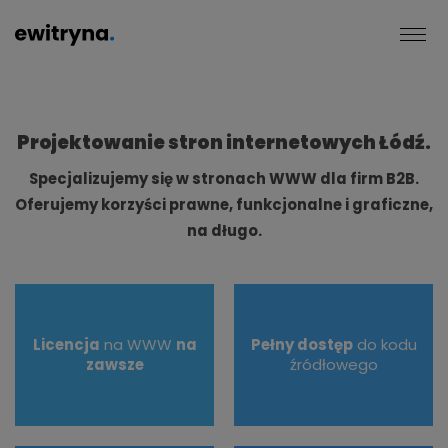
Projektowanie stron internetowych Łódź.
Specjalizujemy się w stronach WWW dla firm B2B.
Oferujemy korzyści prawne, funkcjonalne i graficzne,
na długo.
Licencja
na WWW
na
Pełny dostęp
do kodu
zawsze
źródłowego