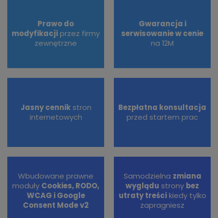
Prawo do
Gwarancja i
modyfikacji
przez firmy
serwisowanie w cenie
zewnętrzne
na 12M
Jasny cennik
stron
Bezpłatna konsultacja
internetowych
przed startem prac
Wbudowane prawne
Samodzielna
zmiana
moduły
Cookies, RODO,
wyglądu
strony
bez
WCAG i Google
utraty treści
kiedy tylko
Consent Mode v2
zapragniesz