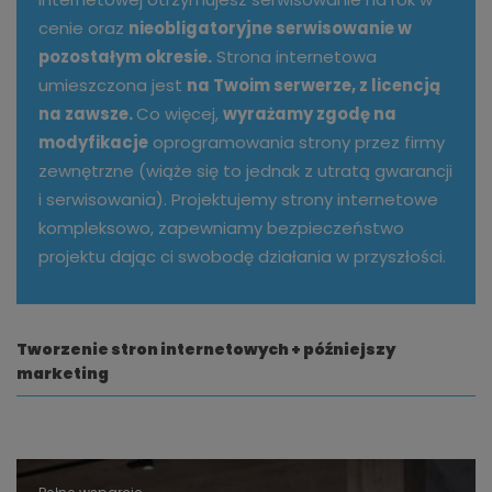
cenie oraz
nieobligatoryjne serwisowanie w
pozostałym okresie.
Strona internetowa
umieszczona jest
na Twoim serwerze, z licencją
na zawsze.
Co więcej,
wyrażamy zgodę na
modyfikacje
oprogramowania strony przez firmy
zewnętrzne (wiąże się to jednak z utratą gwarancji
i serwisowania). Projektujemy strony internetowe
kompleksowo, zapewniamy bezpieczeństwo
projektu dając ci swobodę działania w przyszłości.
Tworzenie stron internetowych + późniejszy
marketing