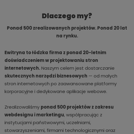
integracje z API
wewnętrzne wtyczki do systemów Klienta
Dlaczego my?
Jest to kompleksowe podejście.
Ponad 500 zrealizowanych projektów. Ponad 20 lat
na rynku.
Ewitryna to łódzka firma z ponad 20-letnim
doświadczeniem w projektowaniu stron
internetowych.
Naszym celem jest dostarczanie
skutecznych narzędzi biznesowych
— od małych
stron internetowych po zaawansowane platformy
korporacyjne i dedykowane aplikacje webowe.
Zrealizowaliśmy
ponad 500 projektów z zakresu
webdesignu i marketingu
, współpracując z
instytucjami państwowymi, uczelniami,
stowarzyszeniami, firmami technologicznymi oraz