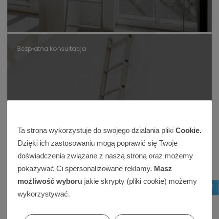
Bezpłatna konsultacja
Formularz wyceny
Ta strona wykorzystuje do swojego działania pliki
Cookie.
Dzięki ich zastosowaniu mogą poprawić się Twoje
Zanim zaczniesz skonsultuj swój projekt. Bezpłatnie
doświadczenia związane z naszą stroną oraz możemy
ocenimy swoje możliwości i Twoje materiały. Zwykle
pokazywać Ci spersonalizowane reklamy.
Masz
przedstawiamy także wstępną wycenę.
możliwość wyboru
jakie skrypty (pliki cookie) możemy
wykorzystywać.